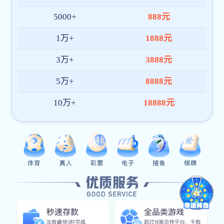
除了产品技术的创新，我们在供应链管理方面也积极推动绿
色实践。通过与供应商的紧密合作，我们实施了原材料的可
追溯性机制，从源头上确保材料的环保性。同时，采用智能
物流系统，优化运输路线，减少运输过程中的碳排放。
例如，我们在与某主要零部件供应商的合作中，通过实施绿
色采购标准，成功降低了30%的生产废弃物。这样的举措不
仅提高了资源的利用率，同时也提升了我们品牌的市场竞争
力。
成功案例分享
在推进绿色转型的过程中，我们积累了一些成功的案例。例
如，在某一项目中，我们与地方政府合作，建设了一个电动
车充电桩网络，覆盖了主要交通干线，方便了用户的充电需
求。这一项目不仅提升了当地的基础设施建设，也为我们的