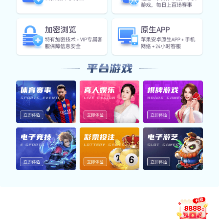
电动车销售带来了显著的增长。
我们还与多家物流公司合作，推动使用电动货车进行城市配
送，减少了城市交通的污染。这一举措不仅有助于提升我们
的社会责任形象，同时也为物流公司节省了运营成本。
展望未来
展望未来，随着技术的不断进步与市场需求的变化，汽车行
业的绿色转型将面临更多机遇与挑战。我们将继续深化技术
创新，推动绿色供应链的发展，并积极与各方合作，共同推
动行业的可持续发展。通过不断努力，我们相信能够为消费
者提供更加环保、智能的出行解决方案。
在这一过程中，我们也期待与更多的合作伙伴携手，共同探
索绿色发展的新路径，推动整个汽车行业向更加美好的未来