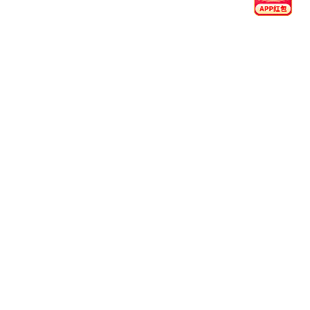
迈进。
上一篇：公司动态：新技术助力汽车物流行业的创新发展
下一篇：公司动态：携手发展，推动汽车行业新转型
热点新闻
我公司成功参与2023年度国际汽车博览会
公司动态：推动汽车行业发展的新战略与举措
公司动态：新技术助力汽车物流行业的创新发展
公司动态：我们在汽车物流领域的最新突破与发展